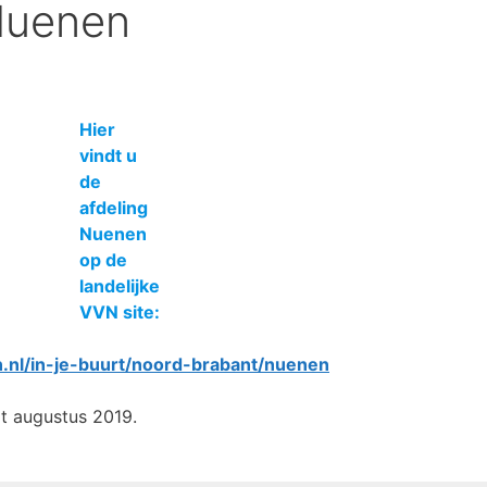
Nuenen
Hier
vindt u
de
afdeling
Nuenen
op de
landelijke
VV
N site:
n.nl/in-je-buurt/noord-brabant/nuenen
t augustus 2019.